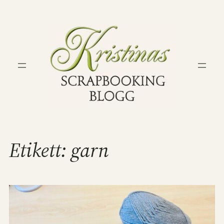
Hoppa
till
innehåll
Etikett:
garn