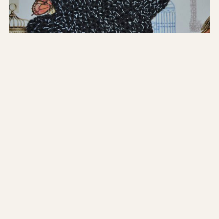
Virkade vantar och mössor
med reflextråd.
Hej allihopa, Felicia från Kristinas
Scrapbooking här! Vi har fått hem en
väldigt användbar tråd, nämligen Reflex-tråden!