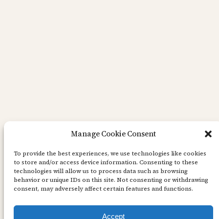
Manage Cookie Consent
Runt kort – Lawn fawn
To provide the best experiences, we use technologies like cookies
to store and/or access device information. Consenting to these
Hej! Runda kort – funkar det? Varför inte? Min
technologies will allow us to process data such as browsing
behavior or unique IDs on this site. Not consenting or withdrawing
bas är en utskuren cirkel (kraft cardstock) som
consent, may adversely affect certain features and functions.
jag bigat på mitten. På den vikta halvan limmade
jag fast en till kortbas – utskuren hel cirkel…
Accept