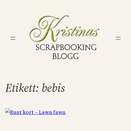
Hoppa
till
innehåll
Etikett:
bebis