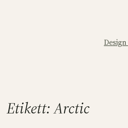
Hoppa
till
innehåll
Design
Etikett:
Arctic