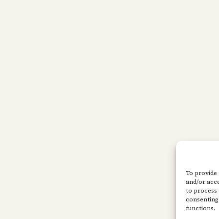
To provide 
and/or acce
to process 
consenting 
functions.