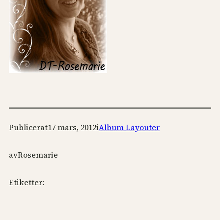
Publicerat
17 mars, 2012
i
Album Layouter
av
Rosemarie
Etiketter: