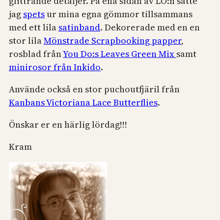
glittrande detaljer. På ena sidan av LO:n satte
jag
spets
ur mina egna gömmor tillsammans
med ett lila
satinband
. Dekorerade med en en
stor lila
Mönstrade Scrapbooking papper
,
rosblad från
You Do:s Leaves Green Mix
samt
minirosor från Inkido
.
Använde också en stor puchoutfjäril från
Kanbans Victoriana Lace Butterflies
.
Önskar er en härlig lördag!!!
Kram