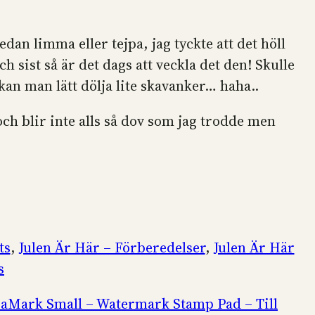
dan limma eller tejpa, jag tyckte att det höll
sist så är det dags att veckla det den! Skulle
 kan man lätt dölja lite skavanker… haha..
och blir inte alls så dov som jag trodde men
ts
,
Julen Är Här – Förberedelser
,
Julen Är Här
s
aMark Small – Watermark Stamp Pad – Till