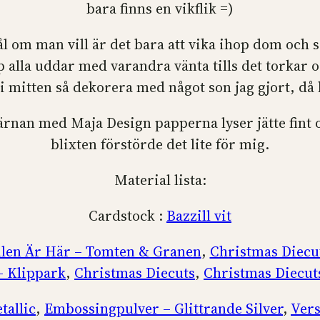
bara finns en vikflik =)
l om man vill är det bara att vika ihop dom och se
lla uddar med varandra vänta tills det torkar och 
int i mitten så dekorera med något son jag gjort, då
järnan med Maja Design papperna lyser jätte fint 
blixten förstörde det lite för mig.
Material lista:
Cardstock :
Bazzill vit
ulen Är Här – Tomten & Granen
,
Christmas Diecu
– Klippark
,
Christmas Diecuts
,
Christmas Diecut
tallic
,
Embossingpulver – Glittrande Silver
,
Vers