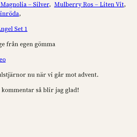
 Magnolia – Silver
,
Mulberry Ros – Liten Vit
,
Vinröda
,
ngel Set 1
page från egen gömma
eo
ulstjärnor nu när vi går mot advent.
 kommentar så blir jag glad!