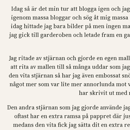
Idag så är det min tur att blogga igen och ja
igenom massa bloggar och sög åt mig massa in
idag hittade jag bara bilder på men ingen mal
jag gick till garderoben och letade fram en ga
Jag ritade av stjärnan och gjorde en egen mall 
att rita av mallen till så många uddar som jag 
den vita stjärnan så har jag även embossat snö
något mer som var lite mer annorlunda mot van
har skrivit ut med 
Den andra stjärnan som jag gjorde använde j
oftast har en extra ramsa på pappret där ju
medans den vita fick jag sätta dit en extra r