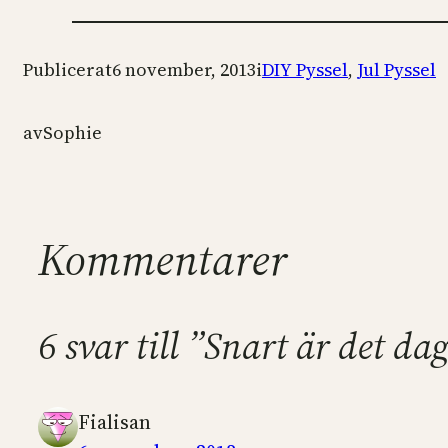
Publicerat
6 november, 2013
i
DIY Pyssel
, 
Jul Pyssel
av
Sophie
Kommentarer
6 svar till ”Snart är det d
Fialisan