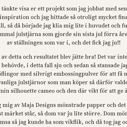
g tänkte visa er ett projekt som jag jobbat med sen
spiration och jag hittade så otroligt mycket fina 
l, så då började jag klia mig lite i huvudet och f
mmal julstjärna som gjorde sin sista jul förra åre
av ställningen som var i, och det fick jag ju!!
av detta och resultatet blev jätte bra! Det var int
behövde, i detta fall sju och sedan så stansade jag
flingor med silvrigt embossingpulver för att få någ
liga julstjärnor som man köper så därför valde j
min silhouette cameo och den där vikt för att ge 
ag mig av Maja Designs mönstrade papper och det
st märket står, så dom var ju lite större. Dom mö
emsa så jag kunde ha som vikflik, och då tog jag o