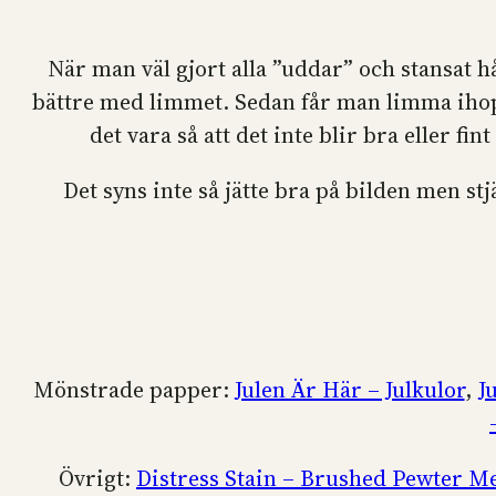
När man väl gjort alla ”uddar” och stansat hå
bättre med limmet. Sedan får man limma ihop a
det vara så att det inte blir bra eller f
Det syns inte så jätte bra på bilden men st
Mönstrade papper:
Julen Är Här – Julkulor
,
J
Övrigt:
Distress Stain – Brushed Pewter Me