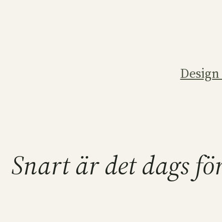
Hoppa
till
innehåll
Design
Snart är det dags f