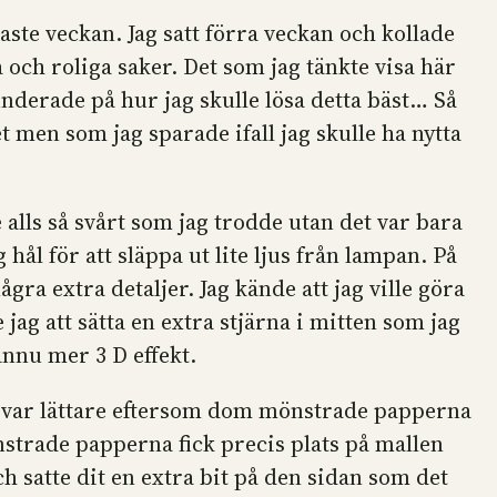
aste veckan. Jag satt förra veckan och kollade
och roliga saker. Det som jag tänkte visa här
underade på hur jag skulle lösa detta bäst… Så
t men som jag sparade ifall jag skulle ha nytta
e alls så svårt som jag trodde utan det var bara
 hål för att släppa ut lite ljus från lampan. På
ra extra detaljer. Jag kände att jag ville göra
ag att sätta en extra stjärna i mitten som jag
ännu mer 3 D effekt.
 var lättare eftersom dom mönstrade papperna
nstrade papperna fick precis plats på mallen
ch satte dit en extra bit på den sidan som det