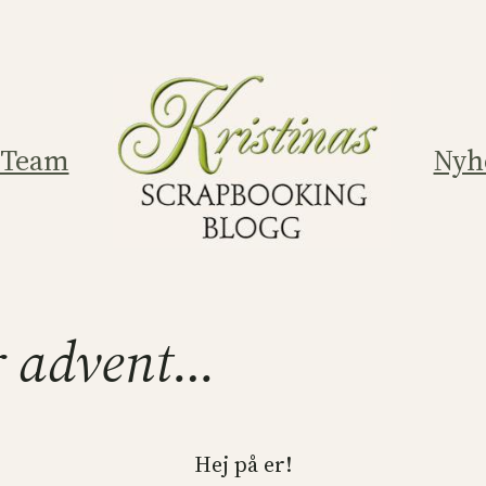
 Team
Nyh
ör advent…
Hej på er!