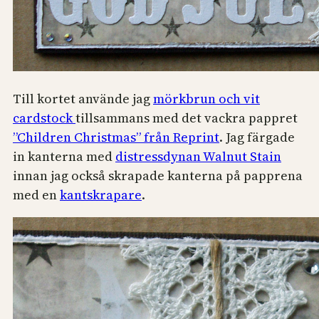
Till kortet använde jag
mörkbrun och vit
cardstock
tillsammans med det vackra pappret
”Children Christmas” från Reprint
. Jag färgade
in kanterna med
distressdynan Walnut Stain
innan jag också skrapade kanterna på papprena
med en
kantskrapare
.