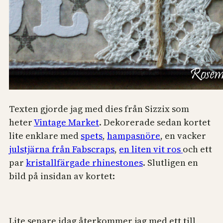
Texten gjorde jag med dies från Sizzix som
heter
Vintage Market
. Dekorerade sedan kortet
lite enklare med
spets
,
hampasnöre
, en vacker
julstjärna från Fabscraps
,
en liten vit ros
och ett
par
kristallfärgade rhinestones
. Slutligen en
bild på insidan av kortet:
Lite senare idag återkommer jag med ett till