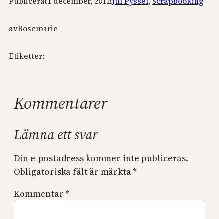
Publicerat
1 december, 2012
i
Jul Pyssel
, 
Scrapbooking
av
Rosemarie
Etiketter:
Kommentarer
Lämna ett svar
Din e-postadress kommer inte publiceras.
Obligatoriska fält är märkta
*
Kommentar
*