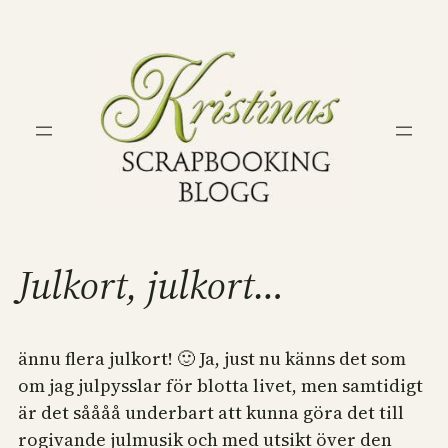
Hoppa
till
innehåll
Julkort, julkort…
ännu flera julkort! 🙂 Ja, just nu känns det som
om jag julpysslar för blotta livet, men samtidigt
är det såååå underbart att kunna göra det till
rogivande julmusik och med utsikt över den