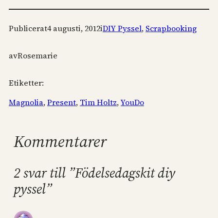
Publicerat
4 augusti, 2012
i
DIY Pyssel
, 
Scrapbooking
av
Rosemarie
Etiketter:
Magnolia
, 
Present
, 
Tim Holtz
, 
YouDo
Kommentarer
2 svar till ”Födelsedagskit diy
pyssel”