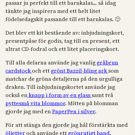
passar ju perfekt till ett barnkalas… så idag
tänkte jag inspirera med ett helt litet
födelsedagskit passande till ett barnkalas. 🙂
Det blev ett kit bestående av: inbjudningskort,
presentpåse för godis, tag till en present, ett
altrat CD-fodral och ett litet placeringskort.
Till alla delarna använde jag vanlig
gråbrun
cardstock
och ett
grönt Bazzil-bling ark
som
matchar de gröna detaljerna på den urgulliga
draken. Till inbjudningskortet använde jag
också en
knapp i form av en glass
samt två
pyttesmå vita blommor
. Mitten på blomman
gjorde jag med en
PaperPen i silver
.
För att stänga den gjorde jag hål förstärkta med
öljetter
och använde ett
grönrutigt band
.