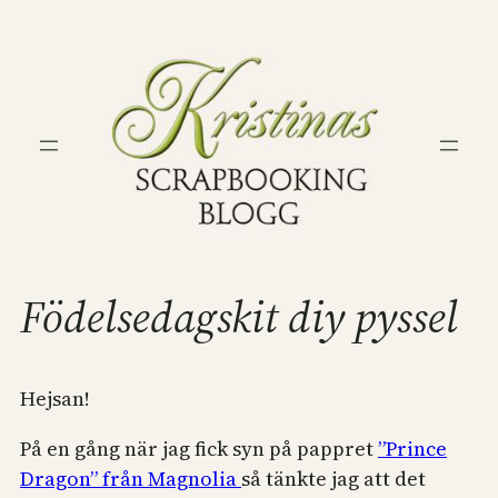
Hoppa
till
innehåll
Födelsedagskit diy pyssel
Hejsan!
På en gång när jag fick syn på pappret
”Prince
Dragon” från Magnolia
så tänkte jag att det